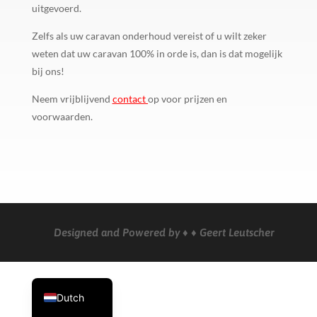
uitgevoerd.
Zelfs als uw caravan onderhoud vereist of u wilt zeker
weten dat uw caravan 100% in orde is, dan is dat mogelijk
bij ons!
Neem vrijblijvend
contact
op voor prijzen en
voorwaarden.
German
Designed and Powered by ♦ ♦ Geert Leutscher
Spanish
English
Dutch