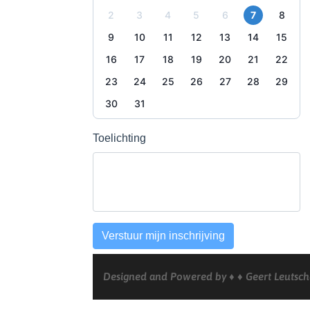
German
Designed and Powered by ♦ ♦ Geert Leutsch
Spanish